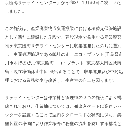
京臨海サテライトセンター」が令和8年１月30日に竣工いた
しました。
この施設は、産業廃棄物収集運搬業における積替え保管施設
として新たに建設した施設で、建設現場で発生する産業廃棄
物を東京臨海サテライトセンターに収集運搬したのちに選別
し、中間処理施設である弊社の市川エコ・プラント(千葉県市
川市本行徳)及び東京臨海エコ・プラント (東京都大田区城南
島：現在稼働休止中)に搬出することで、収集運搬及び中間処
理における業務効率を改善し、生産性の向上を図ります。
サテライトセンターは作業棟と管理棟の２つの施設により構
成されており、作業棟については、搬出入ゲートに高速シャ
ッターを設置することで室内をクローズドな状態に保ち、集
塵装置の稼働により作業場外に粉塵の流出を防止する構造と